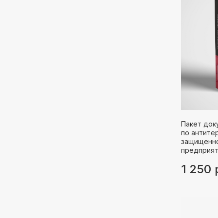
Пакет док
по антите
защищенно
предприя
1 250