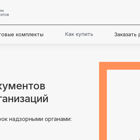
ин
ентов
Как купить
товые комплекты
Заказать
кументов
ганизаций
рок надзорными органами: