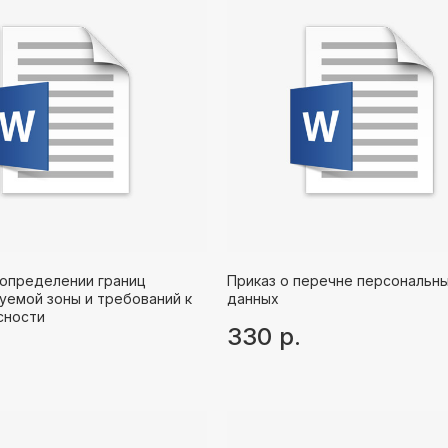
 определении границ
Приказ о перечне персональн
уемой зоны и требований к
данных
сности
330
р.