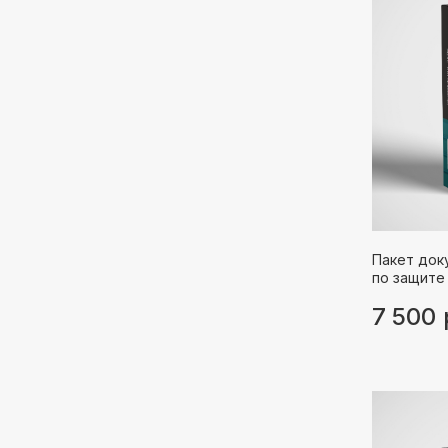
Пакет док
по защите
7 500