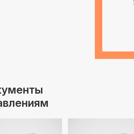
кументы
авлениям