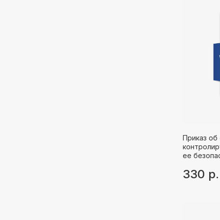
Приказ об
контролир
ее безопа
330
р.