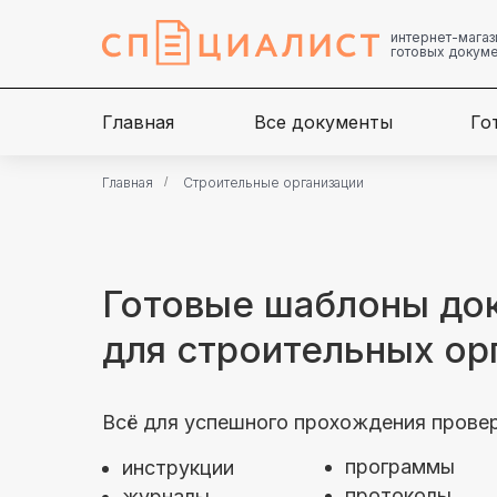
интернет-магаз
готовых докум
Главная
Все документы
Го
Главная
/
Строительные организации
Готовые шаблоны до
для строительных ор
Всё для успешного прохождения прове
программы
инструкции
протоколы
журналы