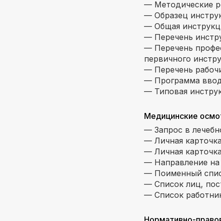
— Методические р
— Образец инстру
— Общая инструкц
— Перечень инстру
— Перечень профе
первичного инстру
— Перечень рабочи
— Программа ввод
— Типовая инструк
Медицинские осмо
— Запрос в лечебн
— Личная карточка
— Личная карточк
— Направление на
— Поименный спис
— Список лиц, по
— Список работни
Нормативно-правов