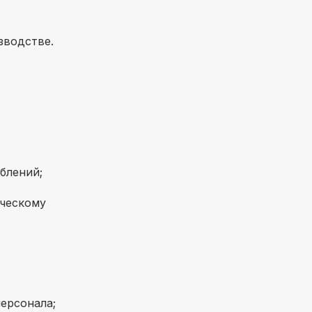
зводстве.
блений;
ическому
ерсонала;