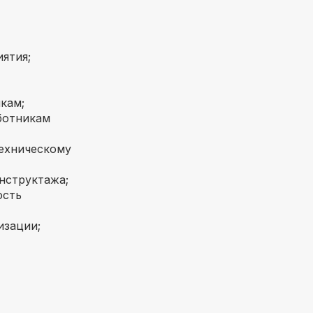
ятия;
кам;
ботникам
техническому
нструктажа;
ость
изации;