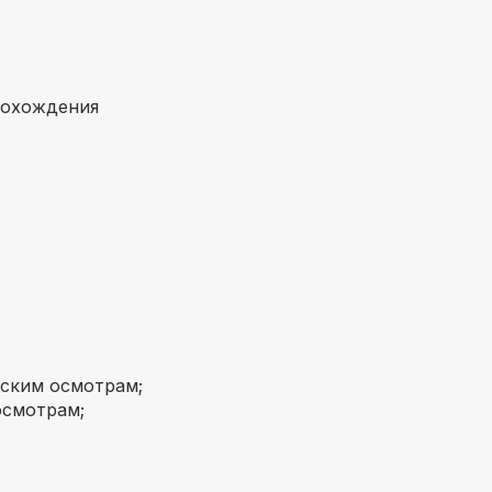
рохождения
ским осмотрам;
осмотрам;