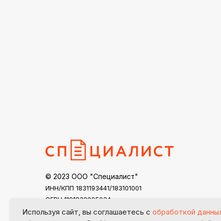
© 2023 ООО "Специалист"
ИНН/КПП 1831193441/183101001
ОГРН 1191832005034
specialist18@mail.ru
Используя сайт, вы соглашаетесь с
обработкой данны
Контакты