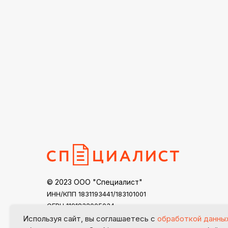
© 2023 ООО "Специалист"
ИНН/КПП 1831193441/183101001
ОГРН 1191832005034
specialist18@mail.ru
Используя сайт, вы соглашаетесь с
обработкой данны
Контакты