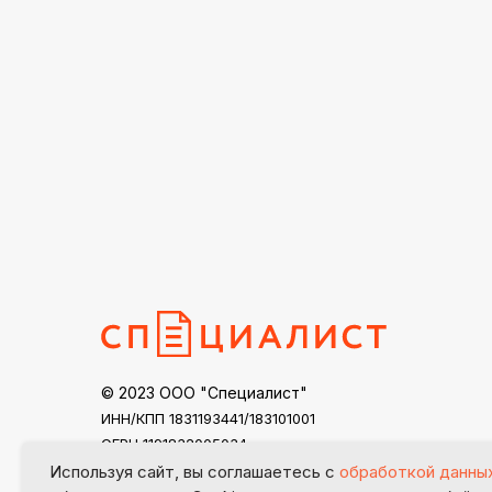
© 2023 ООО "Специалист"
ИНН/КПП 1831193441/183101001
ОГРН 1191832005034
specialist18@mail.ru
Используя сайт, вы соглашаетесь с
обработкой данны
Контакты