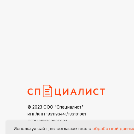
© 2023 ООО "Специалист"
ИНН/КПП 1831193441/183101001
ОГРН 1191832005034
specialist18@mail.ru
Используя сайт, вы соглашаетесь с
обработкой данны
Контакты