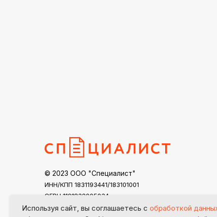
© 2023 ООО "Специалист"
ИНН/КПП 1831193441/183101001
ОГРН 1191832005034
specialist18@mail.ru
Используя сайт, вы соглашаетесь с
обработкой данны
Контакты