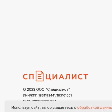
© 2023 ООО "Специалист"
ИНН/КПП 1831193441/183101001
ОГРН 1191832005034
specialist18@mail.ru
Используя сайт, вы соглашаетесь с
обработкой данны
Контакты