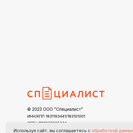
© 2023 ООО "Специалист"
ИНН/КПП 1831193441/183101001
ОГРН 1191832005034
specialist18@mail.ru
Используя сайт, вы соглашаетесь с
обработкой данны