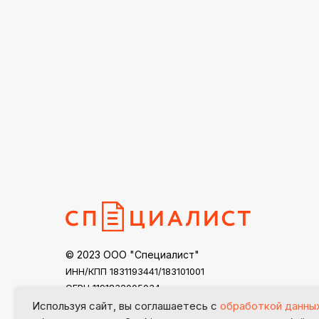
© 2023 ООО "Специалист"
ИНН/КПП 1831193441/183101001
ОГРН 1191832005034
specialist18@mail.ru
Используя сайт, вы соглашаетесь с
обработкой данны
Контакты