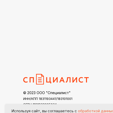
© 2023 ООО "Специалист"
ИНН/КПП 1831193441/183101001
ОГРН 1191832005034
specialist18@mail.ru
Используя сайт, вы соглашаетесь с
обработкой данны